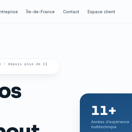
ntreprise
Île-de-France
Contact
Espace client
e · depuis plus de 11
vos
11+
bout
Années d'expérience
multitechnique