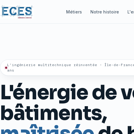
Métiers
Notre histoire
L'e
L'ingénierie multitechnique réinventée · Île-de-Franc
ans
L'énergie de 
bâtiments,
maîtrisée
de 