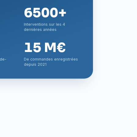
6500+
Interventions sur les 4
dernières années
15 M€
-de-
De commandes enregistrées
depuis 2021