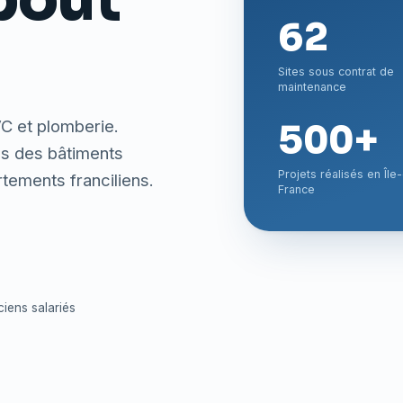
62
Sites sous contrat de
maintenance
VC et plomberie.
500+
ons des bâtiments
Projets réalisés en Île
artements franciliens.
France
iens salariés