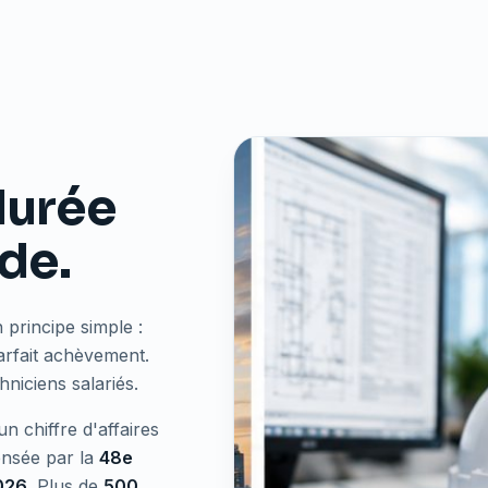
 durée
ude.
 principe simple :
parfait achèvement.
niciens salariés.
n chiffre d'affaires
sée par la
48e
026
. Plus de
500